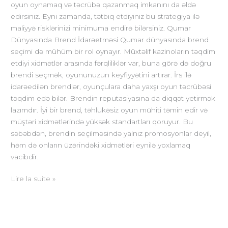
oyun oynamaq və təcrübə qazanmaq imkanını da əldə
edirsiniz. Eyni zamanda, tətbiq etdiyiniz bu strategiya ilə
maliyyə risklərinizi minimuma endirə bilərsiniz. Qumar
Dünyasında Brend İdarəetməsi Qumar dünyasında brend
seçimi də mühüm bir rol oynayır. Müxtəlif kazinoların təqdim
etdiyi xidmətlər arasında fərqliliklər var, buna görə də doğru
brendi seçmək, oyununuzun keyfiyyətini artırar. İrs ilə
idarəedilən brendlər, oyunçulara daha yaxşı oyun təcrübəsi
təqdim edə bilər. Brendin reputasiyasına da diqqət yetirmək
lazımdır. İyi bir brend, təhlükəsiz oyun mühiti təmin edir və
müştəri xidmətlərində yüksək standartları qoruyur. Bu
səbəbdən, brendin seçilməsində yalnız promosyonlar deyil,
həm də onların üzərindəki xidmətləri eynilə yoxlamaq
vacibdir.
Lire la suite »