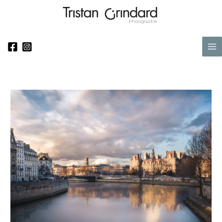
Aller
au
contenu
Ma
Me