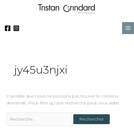
Aller
Rechercher :
au
contenu
Ma
Me
jy45u3njxi
Il semble que nous ne pouvons pas trouver le contenu
demandé. Peut-être qu’une recherche peut vous aider.