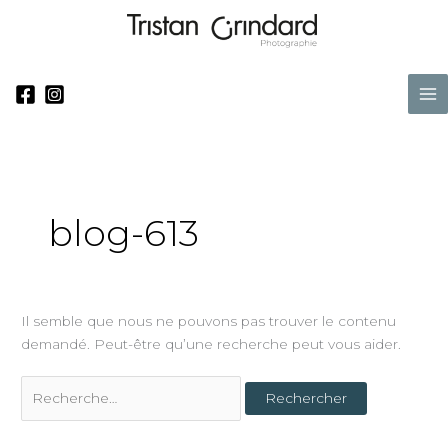
Aller
Rechercher :
au
contenu
Ma
Me
blog-613
Il semble que nous ne pouvons pas trouver le contenu
demandé. Peut-être qu’une recherche peut vous aider.